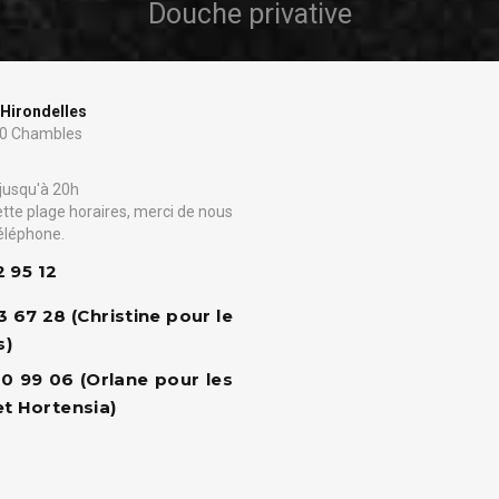
Douche privative
 Hirondelles
70 Chambles
 jusqu'à 20h
tte plage horaires, merci de nous
éléphone.
2 95 12
3 67 28
(Christine pour le
s)
0 99 06 (Orlane pour les
et Hortensia)