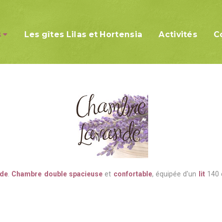
s
Les gîtes Lilas et Hortensia
Activités
C
rale
nde
.
Chambre double
spacieuse
et
confortable
, équipée d'un
lit
140 c