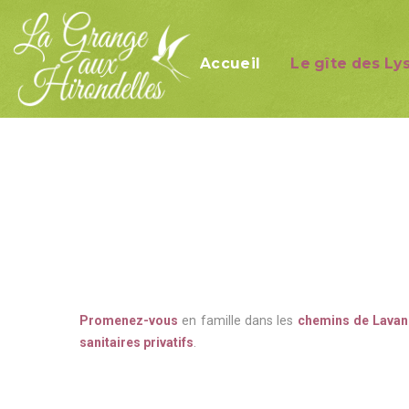
Accueil
Le gîte des Ly
Présentation géné
La pièce à vivre
Chambre blé
Fleurs des prés
Violette
Lavande
Promenez-vous
en famille dans les
chemins de Lava
Tournesol
sanitaires
privatifs
.
Le salon