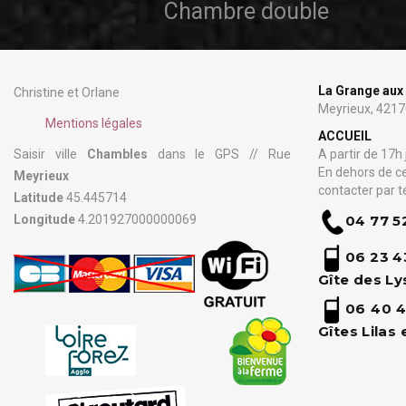
Chambre double
La Grange aux
Christine et Orlane
Meyrieux, 421
Mentions légales
ACCUEIL
Saisir ville
Chambles
dans le GPS // Rue
A partir de 17h
En dehors de ce
Meyrieux
contacter par t
Latitude
45.445714
Longitude
4.201927000000069
04 77 5
06 23 4
Gîte des Ly
06 4
0 4
Gîtes Lilas 