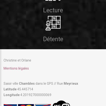
Lecture
Détente
Christine et Orlane
Mentions légales
Saisir ville
Chambles
dans le GPS // Rue
Meyrieux
Latitude
45.445714
Longitude
4.201927000000069